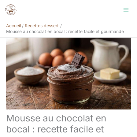
Aller
Rechercher
au
contenu
Accueil
Recettes dessert
Mousse au chocolat en bocal : recette facile et gourmande
Mousse au chocolat en
bocal : recette facile et