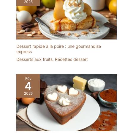
2025
polyvalente pour café,
cuillères de 23 cm de
latte, crème glacée,
long sont fabriquées en
desserts, matcha, fruits,
acier inoxydable avec
cocktails et boissons
des bords
froides.
soigneusement arrondis
pour une prise en main
confortable. Que vous
Dessert rapide à la poire : une gourmandise
les utilisiez comme
express
cuillère à café, à cocktail
Desserts aux fruits
,
Recettes dessert
ou à yaourt, elles font de
chaque boisson et
dessert une expérience
Fév
unique. Durables et
4
lavables au lave-
vaisselle, elles sont
2025
parfaites pour un usage
quotidien et les
occasions festives.
【Design simple et
classique】 Nos longues
cuillères à boire,