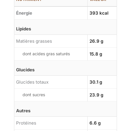
Énergie
393 kcal
Lipides
Matières grasses
26.9 g
dont acides gras saturés
15.8 g
Glucides
Glucides totaux
30.1 g
dont sucres
23.9 g
Autres
Protéines
6.6 g