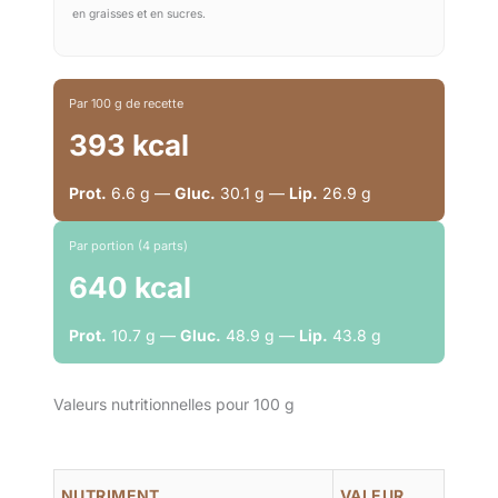
en graisses et en sucres.
Par 100 g de recette
393 kcal
Prot.
6.6 g —
Gluc.
30.1 g —
Lip.
26.9 g
Par portion (4 parts)
640 kcal
Prot.
10.7 g —
Gluc.
48.9 g —
Lip.
43.8 g
Valeurs nutritionnelles pour 100 g
NUTRIMENT
VALEUR