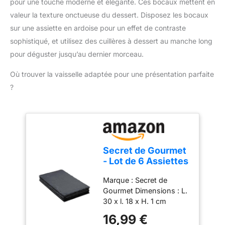
pour une touche moderne et élégante. Ces bocaux mettent en
18 cm), 4 pièces de 550
accessoires. Compact et
ml (Φ8 x 13 cm), 4 pièces
pratique pour un usage
valeur la texture onctueuse du dessert. Disposez les bocaux
de 300 ml (Φ8 x 8 cm) et
quotidien : Léger, doté
sur une assiette en ardoise pour un effet de contraste
des étiquettes gratuites.
d'un câble de 1 mètre et
sophistiqué, et utilisez des cuillères à dessert au manche long
Différentes tailles de
d'un design compact, ce
pour déguster jusqu’au dernier morceau.
récipients en verre sont
mixeur est facile à ranger
disponibles pour
et parfait pour toutes vos
Où trouver la vaisselle adaptée pour une présentation parfaite
répondre à vos besoins
tâches de cuisine.
?
de rangement dans la
cuisine et la garder
propre et bien rangée.
Chaque bocal de
conservation avec
couvercle est emballé de
Secret de Gourmet
manière sécurisée pour
- Lot de 6 Assiettes
une livraison sans
Plates Ardoise II
dommage.
Marque : Secret de
30cm Gris
Gourmet Dimensions : L.
30 x l. 18 x H. 1 cm
Matière : Ardoise Coloris
16,99 €
: Gris