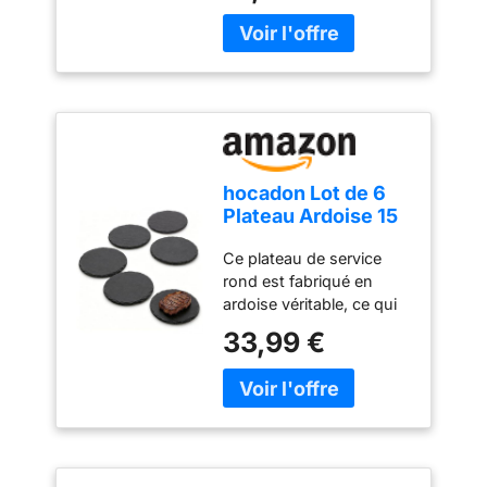
hocadon Lot de 6
Plateau Ardoise 15
x 15 cm Assiettes
Ce plateau de service
Rond en Ardoise
rond est fabriqué en
ardoise véritable, ce qui
donne à chaque assiette
33,99 €
ronde son propre grain
naturel. L'élégance
rustique du matériau
donne à votre table un
look exclusif et de haute
qualité. Dimensions : 15
x 15 cm. Que ce soit