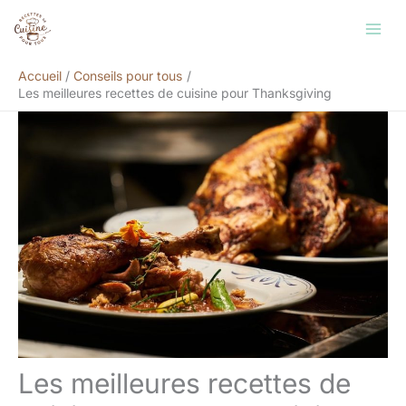
Aller
Rechercher
au
contenu
Accueil
Conseils pour tous
Les meilleures recettes de cuisine pour Thanksgiving
Les meilleures recettes de