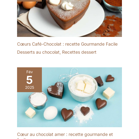
Dimensions: env. 12 x
2,5 cm (longueur x
largeur) // Couleur:
argenté, très poli
Cœurs Café-Chocolat : recette Gourmande Facile
Desserts au chocolat
,
Recettes dessert
Fév
5
2025
Cœur au chocolat amer : recette gourmande et