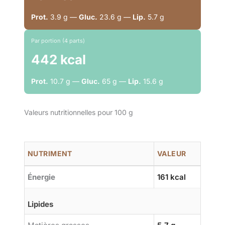
Prot.
3.9 g —
Gluc.
23.6 g —
Lip.
5.7 g
Par portion (4 parts)
442 kcal
Prot.
10.7 g —
Gluc.
65 g —
Lip.
15.6 g
Valeurs nutritionnelles pour 100 g
NUTRIMENT
VALEUR
Énergie
161 kcal
Lipides