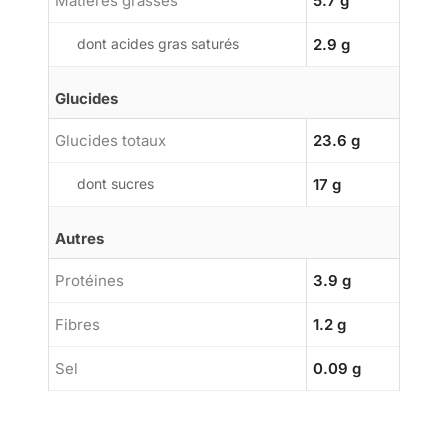
Matières grasses
5.7 g
dont acides gras saturés
2.9 g
Glucides
Glucides totaux
23.6 g
dont sucres
17 g
Autres
Protéines
3.9 g
Fibres
1.2 g
Sel
0.09 g