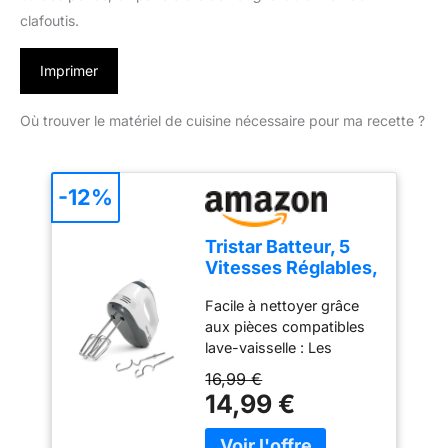
clafoutis.
Imprimer
Où trouver le matériel de cuisine nécessaire pour ma recette ?
-12%
Tristar Batteur, 5
Vitesses Réglables,
200W, Design
Facile à nettoyer grâce
Ergonomique,
aux pièces compatibles
Fouets et Crochets
lave-vaisselle : Les
Inox, Pièces
accessoires en acier
Compatibles Lave-
16,99 €
inoxydable, comme les
Vaisselle, Sans
14,99 €
crochets et fouets, sont
BPA, Compact et
détachables et lavables
Pratique, Avec