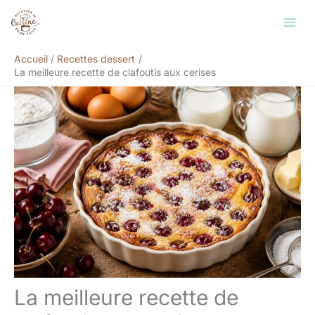
Aller
Rechercher
au
contenu
Accueil
Recettes dessert
La meilleure recette de clafoutis aux cerises
La meilleure recette de