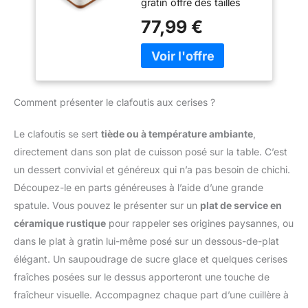
être utilisé librement
gratin offre des tailles
Plat à Four avec
robustes pour faciliter
partout où vous
variées de 3800 ml, 2700
Motif de Sésame |
77,99 €
leur transport du four à la
emmenez ce batteur
ml et 1450 ml, parfaits
Passe au Lave-
table. Leur finition
électrique à main, la
pour s'adapter à toutes
vaisselle | Idéal
élégante en porcelaine
délicatesse vous suivra.
vos recettes. MATÉRIAU
pour Tartes,
blanche ajoute une
✅ Design Ergonomique :
DE HAUTE QUALITÉ : Ce
Gratins, Gâteaux et
touche de style à votre
la poignée du fouet
plat de cuisson est
Lasagnes
cuisine et table, tout en
électrique est conçue
Comment présenter le clafoutis aux cerises ?
fabriqué en grès durable,
impressionnant vos
pour s'adapter
résistant aux
invités. FACILE À
parfaitement à votre
égratignures et aux
Le clafoutis se sert
tiède ou à température ambiante
,
UTILISER ET À
main, ce qui augmente le
températures élevées,
directement dans son plat de cuisson posé sur la table. C’est
NETTOYER：Fabriqué en
confort d'utilisation.
offrant une performance
porcelaine de haute
un dessert convivial et généreux qui n’a pas besoin de chichi.
Entre les utilisations, le
de cuisson fiable à
qualité, ces plats sont
Découpez-le en parts généreuses à l’aide d’une grande
fouet peut tenir
chaque utilisation.
conçus avec un intérieur
fermement sur le dessus
FACILITÉ D'ENTRETIEN :
spatule. Vous pouvez le présenter sur un
plat de service en
lisse et antiadhésif, ce
de la table, ce qui permet
Compatible avec le lave-
céramique rustique
pour rappeler ses origines paysannes, ou
qui les rend faciles à
non seulement
vaisselle, ce plat est
nettoyer. Ils sont
dans le plat à gratin lui-même posé sur un dessous-de-plat
d'économiser de
facile à nettoyer, vous
compatibles avec le
élégant. Un saupoudrage de sucre glace et quelques cerises
l'espace, mais aussi de
permettant de passer
micro-ondes, le lave-
rester propre et
moins de temps à la
fraîches posées sur le dessus apporteront une touche de
vaisselle et le four, offrant
hygiénique. ✅ Contenu
vaisselle et plus de
fraîcheur visuelle. Accompagnez chaque part d’une cuillère à
une expérience culinaire
de l'emballage : 1 x
temps à savourer vos