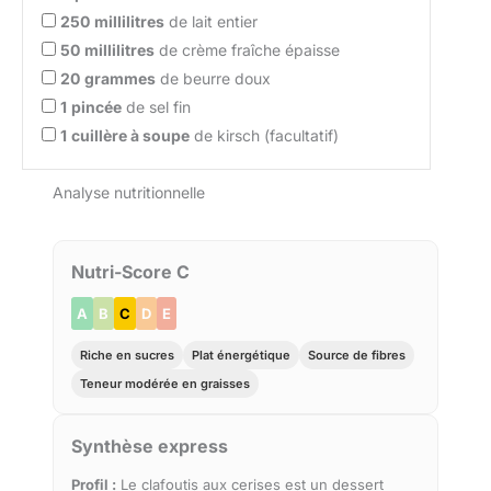
250
millilitres
de lait entier
50
millilitres
de crème fraîche épaisse
20
grammes
de beurre doux
1
pincée
de sel fin
1
cuillère à soupe
de kirsch (facultatif)
Analyse nutritionnelle
Nutri-Score C
A
B
C
D
E
Riche en sucres
Plat énergétique
Source de fibres
Teneur modérée en graisses
Synthèse express
Profil :
Le clafoutis aux cerises est un dessert