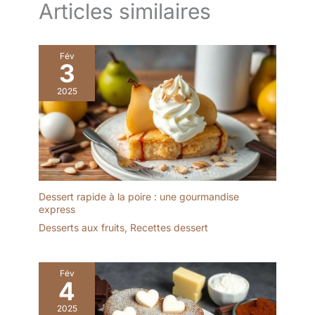
convenant aussi pour
Articles similaires
manger des œufs durs!
des occasions spéciales!
CONTENU DE LA
NETTOYAGE FACILE:
LIVRAISON: 12x cuillères
Les beaux couverts sont
à café // Matériau: acier
Fév
faits d'une seule pièce et
3
inoxydable //
sont faciles à nettoyer au
Dimensions: env. 14 x 3
2025
lave-vaisselle. Parfait
cm (longueur x largeur) //
pour la ronde de café
Couleur: argenté, très
quotidienne ou en
poli
gastronomie!
POLYVALENT: Les
cuillères peuvent non
seulement être utilisées
pour boire du thé ou du
Dessert rapide à la poire : une gourmandise
express
café, elles sont
également idéales pour
Desserts aux fruits
,
Recettes dessert
les desserts et pour
manger des œufs durs!
CONTENU DE LA
Fév
4
LIVRAISON: 12x cuillères
à expresso // Matériau:
2025
acier inoxydable //