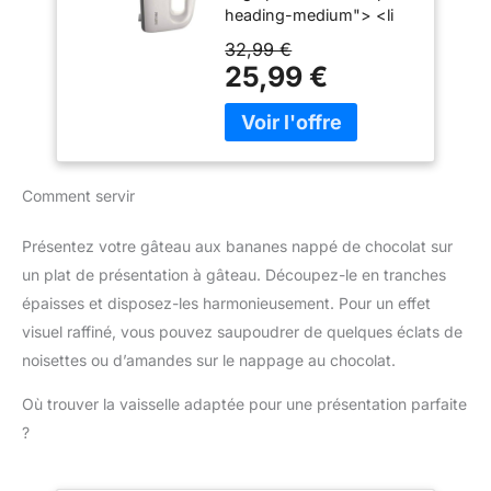
: Livré avec des fouets et
heading-medium"> <li
Vitesses + Turbo,
crochets pétrisseurs en
class="p-
Éjection Facile des
32,99 €
acier inoxydable pour
s01__bullet">450 W</li>
Accessoires, Clip
25,99 €
des performances fiables
<li class="p-
Attache-Cordon
et durables. Design
s01__bullet">5 vitesses
(HR3741/00)
ergonomique et facile
+ fonction Turbo</li> <li
d'utilisation : Poignée
class="p-
ergonomique et bouton
s01__bullet">Gris
d'éjection pratique pour
Comment servir
cachemire</li> </ul>
une utilisation
confortable et un
Présentez votre gâteau aux bananes nappé de chocolat sur
changement rapide des
un plat de présentation à gâteau. Découpez-le en tranches
accessoires. Compact et
pratique pour un usage
épaisses et disposez-les harmonieusement. Pour un effet
quotidien : Léger, doté
visuel raffiné, vous pouvez saupoudrer de quelques éclats de
d'un câble de 1 mètre et
noisettes ou d’amandes sur le nappage au chocolat.
d'un design compact, ce
mixeur est facile à ranger
Où trouver la vaisselle adaptée pour une présentation parfaite
et parfait pour toutes vos
?
tâches de cuisine.