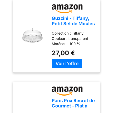
Guzzini - Tiffany,
Petit Set de Moules
à Gâteau -
Collection : Tiffany
Transparent, Ø 30 x
Couleur : transparent
h16 cm - 19950100
Matériau : 100 %
plastique Produit officiel
27,00 €
Guzzini, fabriqué en Italie
depuis 1912 Poids du
colis: 1.02 kilograms
Paris Prix Secret de
Gourmet - Plat à
Gâteau sur Pied