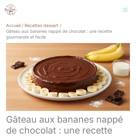
Aller
Rechercher
au
contenu
Accueil
Recettes dessert
Gâteau aux bananes nappé de chocolat : une recette
gourmande et facile
Gâteau aux bananes nappé
de chocolat : une recette