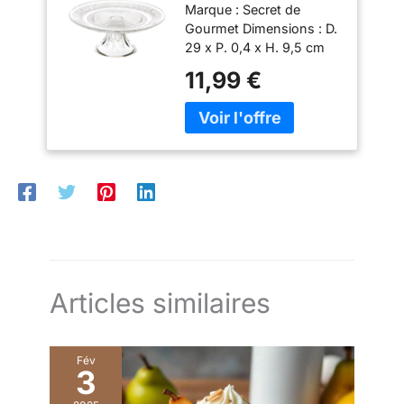
Marque : Secret de
Renaissance 29cm
Gourmet Dimensions : D.
Transparent
29 x P. 0,4 x H. 9,5 cm
Matière : Verre Coloris :
11,99 €
Transparent
Articles similaires
Fév
3