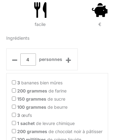
facile
€
Ingrédients
–
+
personnes
3
bananes bien mûres
200
grammes
de farine
150
grammes
de sucre
100
grammes
de beurre
3
œufs
1
sachet
de levure chimique
200
grammes
de chocolat noir à pâtisser
100
millilitres
de crème liquide