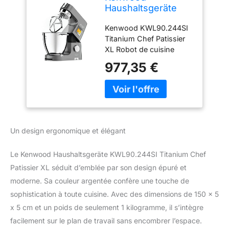
Haushaltsgeräte
KWL90.244SI
Kenwood KWL90.244SI
Titanium Chef
Titanium Chef Patissier
Patissier XL Robot
XL Robot de cuisine
de cuisine Argenté
Durable Fiable Marque de
977,35 €
Confiance
Un design ergonomique et élégant
Le Kenwood Haushaltsgeräte KWL90.244SI Titanium Chef
Patissier XL séduit d’emblée par son design épuré et
moderne. Sa couleur argentée confère une touche de
sophistication à toute cuisine. Avec des dimensions de 150 x 5
x 5 cm et un poids de seulement 1 kilogramme, il s’intègre
facilement sur le plan de travail sans encombrer l’espace.