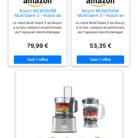
Bosch MCM3501M
Bosch MCM3100W
MultiTalent 3 - Robot de
MultiTalent 3 - Robot de
cuisine, Puissant moteur,
cuisine, puissant moteur
Le robot MultiTalent 3 de Bosch,
Le robot MultiTalent 3 de Bosch,
Blender
à la fois compact et performant,
à la fois compact et performant,
est l'appareil électroménager
est l'appareil électroménager
qui vous permettra de réussir
qui vous permettra de réussir
toutes vos préparations et
toutes vos préparations et
79,99 €
53,35 €
recettes, même les plus
recettes, même les plus
exigeantes Hautement
exigeantes Son format
polyvalent : le robot est doté de
extrêmement compact le rend
plus de 50 fonctions dont
adapté même aux cuisines les
fouetter, mélanger, battre, mixer,
plus petites / Installation facile
hacher, mélanger, pétrir... /
des accessoires grâce au
Grande puissance de 800 W Le
marquage malin Hautement
robot est équipé d'une fonction
polyvalent : le robot est doté de
moulin à café pour moudre
plus de 20 fonctions dont
grains de café et épices /
fouetter, mélanger, battre, mixer,
Couteau multifonction
mélanger ou râper ; Grande
MultiLevel6 doté de 3 doubles
puissance de 800 W La grande
lames La grande capacité du
capacité du bol de 2,3 L permet
bol de 2,3 L permet de préparer
de préparer jusqu'à 0,8 kg de
jusqu'à 0,8 kg de pâte à gâteau
pâte à gâteau ; Couteau
/ Mini-hachoir avec 4 lames
multifonctions inox et disque
inox pour hacher des petites
réversible pour râper et émincer
quantités de viande Livraison : 1
Livraison : 1 x Bosch MultiTalent
x Bosch MultiTalent 3 robot de
3 robot de cuisine ; Robot
cuisine / Robot multifonctions
multifonctions pour réaliser plus