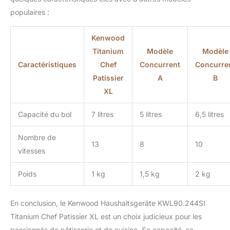
populaires :
Kenwood
Titanium
Modèle
Modèle
Caractéristiques
Chef
Concurrent
Concurre
Patissier
A
B
XL
Capacité du bol
7 litres
5 litres
6,5 litres
Nombre de
13
8
10
vitesses
Poids
1 kg
1,5 kg
2 kg
En conclusion, le Kenwood Haushaltsgeräte KWL90.244SI
Titanium Chef Patissier XL est un choix judicieux pour les
passionnés de pâtisserie et de cuisine. Sa capacité, sa