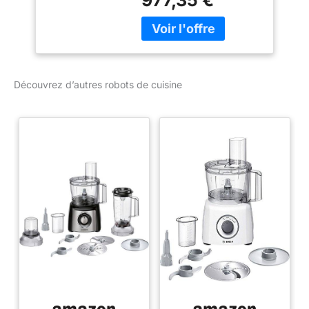
977,35 €
Confiance
Découvrez d’autres robots de cuisine