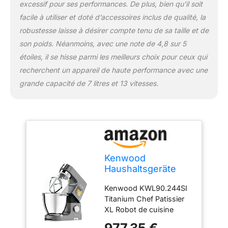
excessif pour ses performances. De plus, bien qu’il soit
facile à utiliser et doté d’accessoires inclus de qualité, la
robustesse laisse à désirer compte tenu de sa taille et de
son poids. Néanmoins, avec une note de 4,8 sur 5
étoiles, il se hisse parmi les meilleurs choix pour ceux qui
recherchent un appareil de haute performance avec une
grande capacité de 7 litres et 13 vitesses.
Kenwood
Haushaltsgeräte
KWL90.244SI
Kenwood KWL90.244SI
Titanium Chef
Titanium Chef Patissier
Patissier XL Robot
XL Robot de cuisine
de cuisine Argenté
Durable Fiable Marque de