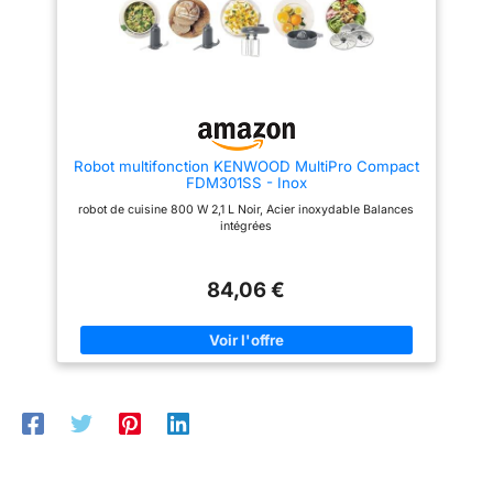
pour réaliser plus de 50 tâches
de 20 tâches différentes ; Avec
différentes / Avec accessoires
accessoires de série ; Couleur :
de série / Couleur : Noir/Inox
Blanc/Gris
brossé
Robot multifonction KENWOOD MultiPro Compact
FDM301SS - Inox
robot de cuisine 800 W 2,1 L Noir, Acier inoxydable Balances
intégrées
84,06 €