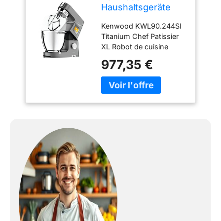
Haushaltsgeräte
KWL90.244SI
Kenwood KWL90.244SI
Titanium Chef
Titanium Chef Patissier
Patissier XL Robot
XL Robot de cuisine
de cuisine Argenté
Durable Fiable Marque de
977,35 €
Confiance