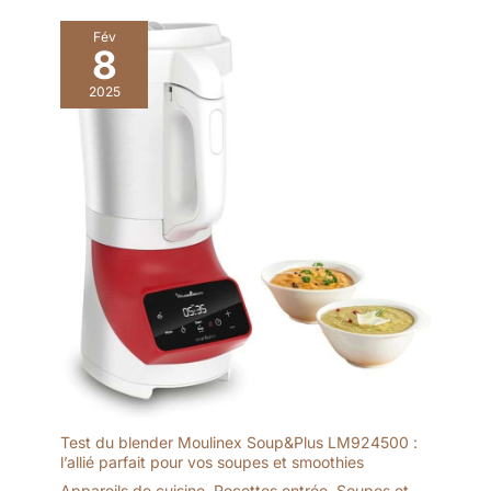
Fév
8
2025
Test du blender Moulinex Soup&Plus LM924500 :
l’allié parfait pour vos soupes et smoothies
Appareils de cuisine
,
Recettes entrée
,
Soupes et